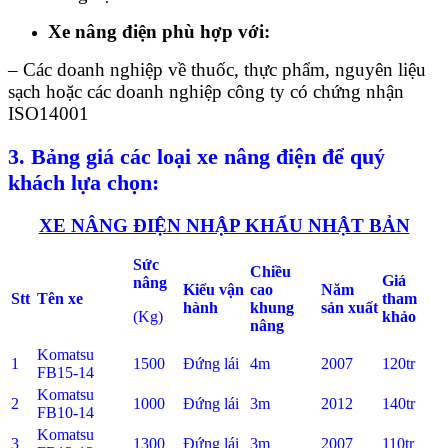
Xe nâng điện phù hợp với:
– Các doanh nghiệp về thuốc, thực phẩm, nguyên liệu
sạch hoặc các doanh nghiệp công ty có chứng nhận
ISO14001
3
. Bảng giá các loại xe nâng điện để quý
khách lựa chọn:
XE NÂNG ĐIỆN NHẬP KHẨU NHẬT BẢN
Sức
Chiều
Giá
nâng
Kiểu vận
cao
Năm
Stt
Tên xe
tham
hành
khung
sản xuất
(Kg)
khảo
nâng
Komatsu
1
1500
Đứng lái
4m
2007
120tr
FB15-14
Komatsu
2
1000
Đứng lái
3m
2012
140tr
FB10-14
Komatsu
3
1300
Đứng lái
3m
2007
110tr