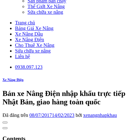
Sản phẩm bán chạy
Thế Giới Xe Nâng
Sửa chữa xe nâng
Trang chủ
Bảng Giá Xe Nâng
Xe Nâng Dầu
Xe Nâng Điện
Cho Thuê Xe Nâng
Sửa chữa xe nâng
Liên hệ
0938.097.123
Xe Nâng Điện
Bán xe Nâng Điện nhập khẩu trực tiếp
Nhật Bản, giao hàng toàn quốc
Đã đăng trên
08/07/2017
14/02/2023
bởi
xenangnhapkhau
Contents