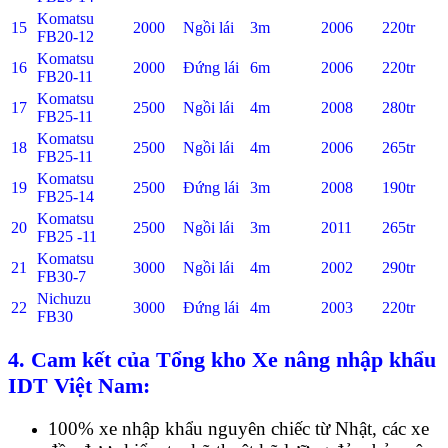
Komatsu
15
2000
Ngồi lái
3m
2006
220tr
FB20-12
Komatsu
16
2000
Đứng lái
6m
2006
220tr
FB20-11
Komatsu
17
2500
Ngồi lái
4m
2008
280tr
FB25-11
Komatsu
18
2500
Ngồi lái
4m
2006
265tr
FB25-11
Komatsu
19
2500
Đứng lái
3m
2008
190tr
FB25-14
Komatsu
20
2500
Ngồi lái
3m
2011
265tr
FB25 -11
Komatsu
21
3000
Ngồi lái
4m
2002
290tr
FB30-7
Nichuzu
22
3000
Đứng lái
4m
2003
220tr
FB30
4. Cam kết của Tổng kho Xe nâng nhập khẩu
IDT Việt Nam:
100% xe nhập khẩu nguyên chiếc từ Nhật, các xe